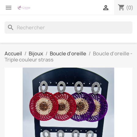
shopping_cart


(0)
search
Accueil
Bijoux
Boucle d'oreille
Boucle d'oreille -
Triple couleur strass