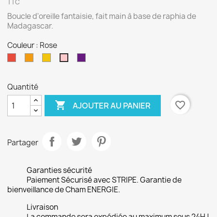
TTC
Boucle d'oreille fantaisie, fait main à base de raphia de
Madagascar.
Couleur : Rose
Rouge
Orange
Jaune
Violet
Rose
Quantité

favorite_border
AJOUTER AU PANIER
Partager
Garanties sécurité
Paiement Sécurisé avec STRIPE. Garantie de
bienveillance de Cham ENERGIE.
Livraison
La commande sera expédiée au maximum sous 24H !