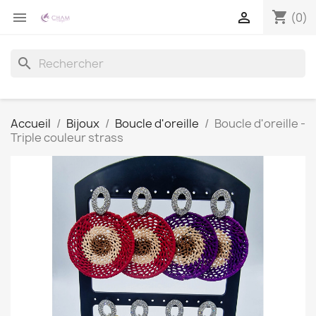
shopping_cart


(0)
search
Accueil
Bijoux
Boucle d'oreille
Boucle d'oreille -
Triple couleur strass