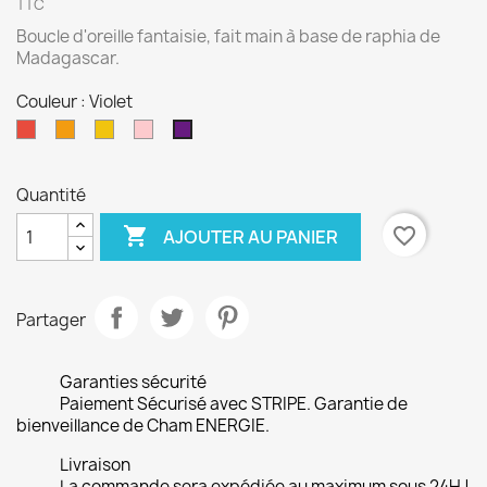
TTC
Boucle d'oreille fantaisie, fait main à base de raphia de
Madagascar.
Couleur : Violet
Rouge
Orange
Jaune
Rose
Violet
Quantité

favorite_border
AJOUTER AU PANIER
Partager
Garanties sécurité
Paiement Sécurisé avec STRIPE. Garantie de
bienveillance de Cham ENERGIE.
Livraison
La commande sera expédiée au maximum sous 24H !